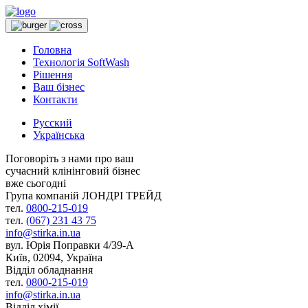
Головна
Технологія SoftWash
Рішення
Ваш бізнес
Контакти
Русский
Українська
Поговоріть з нами про ваш
сучасний клінінговий бізнес
вже сьогодні
Група компаній
ЛОНДРІ ТРЕЙД
тел.
0800-215-019
тел.
(067) 231 43 75
info@stirka.in.ua
вул. Юрія Поправки 4/39-А
Київ, 02094, Україна
Відділ обладнання
тел.
0800-215-019
info@stirka.in.ua
Відділ хімії